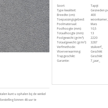
Soort:
Tapijt
D
e
h
Type kwaliteit:
Gesneden p
Breedte (cm):
400
Toepassingsgebied:
woonkamer,
Poolmateriaal:
Mais
T
Z
Poolhoogte (mm):
10,5
Totaalhoogte (mm):
13
Poolgewicht (gr/m²):
2220
Totaalgewicht (gr/m²):
3287
Verfmethode:
stukverf_
Vloerverwarming:
Geschikt
Trapgeschikt:
Geschikt
Garantie:
7_jaar_
talen kunt u ophalen bij de winkel
bestelling binnen 48 uur te