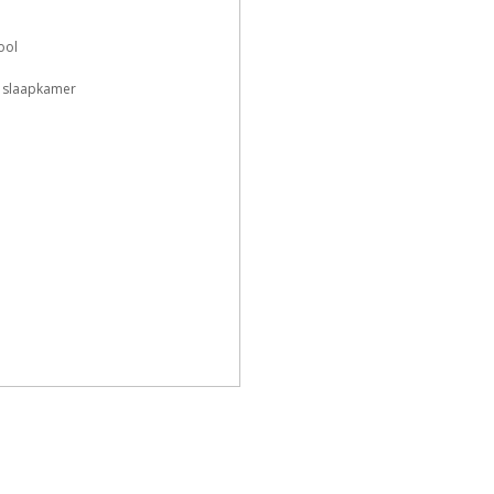
L
o
p
s
ool
 slaapkamer