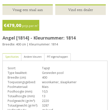
Vraag een staal aan
Vind een dealer
€479,00
prijs per m¹
Angel [1814] - Kleurnummer: 1814
Breedte: 400 cm | Kleurnummer: 1814
Specificaties
Andere kleuren
PIT eigenschappen
Soort:
Tapijt
D
e
h
L
o
p
Type kwaliteit:
Gesneden pool
Breedte (cm):
400
Toepassingsgebied:
woonkamer, slaapkamer
Poolmateriaal:
Mais
s
T
Z
Poolhoogte (mm):
10,5
Totaalhoogte (mm):
13
Poolgewicht (gr/m²):
2220
Totaalgewicht (gr/m²):
3287