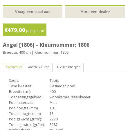
Vraag een staal aan
Vind een dealer
€479,00
prijs per m¹
Angel [1806] - Kleurnummer: 1806
Breedte: 400 cm | Kleurnummer: 1806
Specificaties
Andere kleuren
PIT eigenschappen
Soort:
Tapijt
D
e
h
L
o
p
Type kwaliteit:
Gesneden pool
Breedte (cm):
400
Toepassingsgebied:
woonkamer, slaapkamer
Poolmateriaal:
Mais
s
T
Z
Poolhoogte (mm):
10,5
Totaalhoogte (mm):
13
Poolgewicht (gr/m²):
2220
Totaalgewicht (gr/m²):
3287