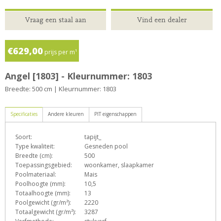
Vraag een staal aan
Vind een dealer
€629,00
prijs per m¹
Angel [1803] - Kleurnummer: 1803
Breedte: 500 cm | Kleurnummer: 1803
Specificaties
Andere kleuren
PIT eigenschappen
Soort:
tapijt_
D
e
h
L
o
p
Type kwaliteit:
Gesneden pool
Breedte (cm):
500
Toepassingsgebied:
woonkamer, slaapkamer
Poolmateriaal:
Mais
s
T
Z
Poolhoogte (mm):
10,5
Totaalhoogte (mm):
13
Poolgewicht (gr/m²):
2220
Totaalgewicht (gr/m²):
3287