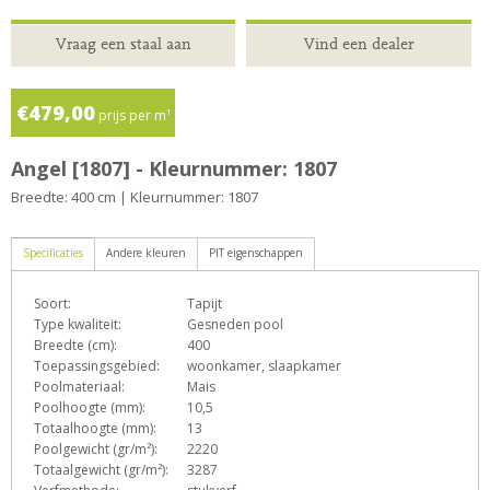
Vraag een staal aan
Vind een dealer
€479,00
prijs per m¹
Angel [1807] - Kleurnummer: 1807
Breedte: 400 cm | Kleurnummer: 1807
Specificaties
Andere kleuren
PIT eigenschappen
Soort:
Tapijt
D
e
h
L
o
p
Type kwaliteit:
Gesneden pool
Breedte (cm):
400
Toepassingsgebied:
woonkamer, slaapkamer
Poolmateriaal:
Mais
s
T
Z
Poolhoogte (mm):
10,5
Totaalhoogte (mm):
13
Poolgewicht (gr/m²):
2220
Totaalgewicht (gr/m²):
3287