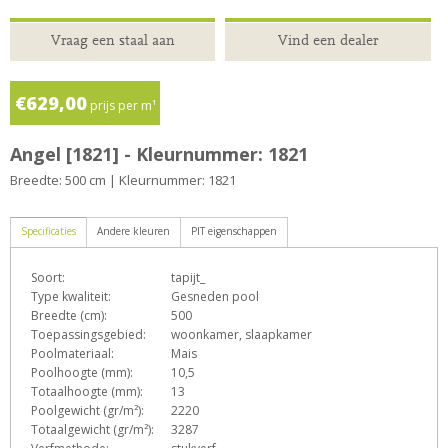
Vraag een staal aan
Vind een dealer
€629,00
prijs per m¹
Angel [1821] - Kleurnummer: 1821
Breedte: 500 cm | Kleurnummer: 1821
Specificaties
Andere kleuren
PIT eigenschappen
Soort:
tapijt_
D
e
h
L
o
p
Type kwaliteit:
Gesneden pool
Breedte (cm):
500
Toepassingsgebied:
woonkamer, slaapkamer
Poolmateriaal:
Mais
s
T
Z
Poolhoogte (mm):
10,5
Totaalhoogte (mm):
13
Poolgewicht (gr/m²):
2220
Totaalgewicht (gr/m²):
3287