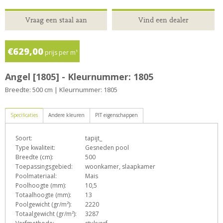
Vraag een staal aan
Vind een dealer
€629,00
prijs per m¹
Angel [1805] - Kleurnummer: 1805
Breedte: 500 cm | Kleurnummer: 1805
Specificaties
Andere kleuren
PIT eigenschappen
Soort:
tapijt_
D
e
h
L
o
p
Type kwaliteit:
Gesneden pool
Breedte (cm):
500
Toepassingsgebied:
woonkamer, slaapkamer
Poolmateriaal:
Mais
s
T
Z
Poolhoogte (mm):
10,5
Totaalhoogte (mm):
13
Poolgewicht (gr/m²):
2220
Totaalgewicht (gr/m²):
3287