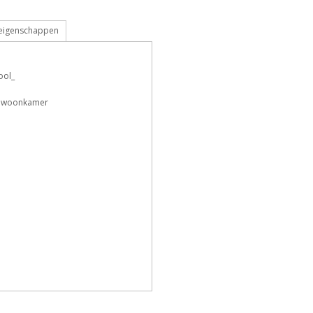
 eigenschappen
F
h
o
T
ool_
, woonkamer