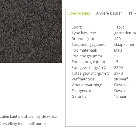
Specificaties
Andere kleuren
PIT
Soort:
Tapijt
D
e
Type kwaliteit:
gesneden_p
Breedte (cm):
400
Toepassingsgebied:
slaapkamer
Poolmateriaal:
Mais
Z
Poolhoogte (mm):
13
Totaalhoogte (mm):
15
Poolgewicht (gr/m²):
2200
Totaalgewicht (gr/m²):
3170
Verfmethode:
Stukverf
Vloerverwarming:
Geschikt
Trapgeschikt:
Geschikt
Garantie:
10_jaar_
talen kunt u ophalen bij de winkel
bestelling binnen 48 uur te