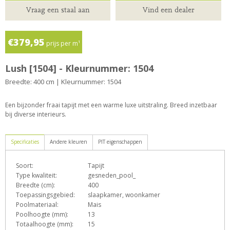
Vraag een staal aan
Vind een dealer
€379,95
prijs per m¹
Lush [1504] - Kleurnummer: 1504
Breedte: 400 cm | Kleurnummer: 1504
Een bijzonder fraai tapijt met een warme luxe uitstraling. Breed inzetbaar
bij diverse interieurs.
Specificaties
Andere kleuren
PIT eigenschappen
Soort:
Tapijt
D
e
F
h
o
Type kwaliteit:
gesneden_pool_
Breedte (cm):
400
Toepassingsgebied:
slaapkamer, woonkamer
Poolmateriaal:
Mais
T
Z
Poolhoogte (mm):
13
Totaalhoogte (mm):
15