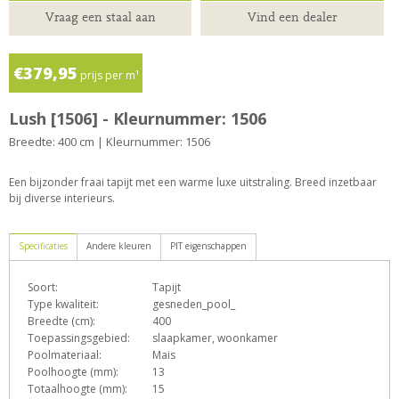
Vraag een staal aan
Vind een dealer
€379,95
prijs per m¹
Lush [1506] - Kleurnummer: 1506
Breedte: 400 cm | Kleurnummer: 1506
Een bijzonder fraai tapijt met een warme luxe uitstraling. Breed inzetbaar
bij diverse interieurs.
Specificaties
Andere kleuren
PIT eigenschappen
Soort:
Tapijt
D
e
F
h
o
Type kwaliteit:
gesneden_pool_
Breedte (cm):
400
Toepassingsgebied:
slaapkamer, woonkamer
Poolmateriaal:
Mais
T
Z
Poolhoogte (mm):
13
Totaalhoogte (mm):
15