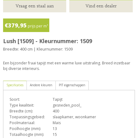
Vraag een staal aan
Vind een dealer
€379,95
prijs per m¹
Lush [1509] - Kleurnummer: 1509
Breedte: 400 cm | Kleurnummer: 1509
Een bijzonder fraai tapijt met een warme luxe uitstraling. Breed inzetbaar
bij diverse interieurs.
Specificaties
Andere kleuren
PIT eigenschappen
Soort:
Tapijt
D
e
F
h
o
Type kwaliteit:
gesneden_pool_
Breedte (cm):
400
Toepassingsgebied:
slaapkamer, woonkamer
Poolmateriaal:
Mais
T
Z
Poolhoogte (mm):
13
Totaalhoogte (mm):
15