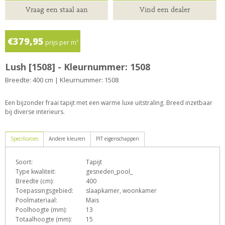
Vraag een staal aan
Vind een dealer
€379,95
prijs per m¹
Lush [1508] - Kleurnummer: 1508
Breedte: 400 cm | Kleurnummer: 1508
Een bijzonder fraai tapijt met een warme luxe uitstraling. Breed inzetbaar
bij diverse interieurs.
Specificaties
Andere kleuren
PIT eigenschappen
Soort:
Tapijt
D
e
F
h
o
Type kwaliteit:
gesneden_pool_
Breedte (cm):
400
Toepassingsgebied:
slaapkamer, woonkamer
Poolmateriaal:
Mais
T
Z
Poolhoogte (mm):
13
Totaalhoogte (mm):
15