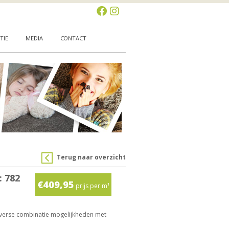
TIE
MEDIA
CONTACT
Terug naar overzicht
: 782
€409,95
prijs per m¹
iverse combinatie mogelijkheden met