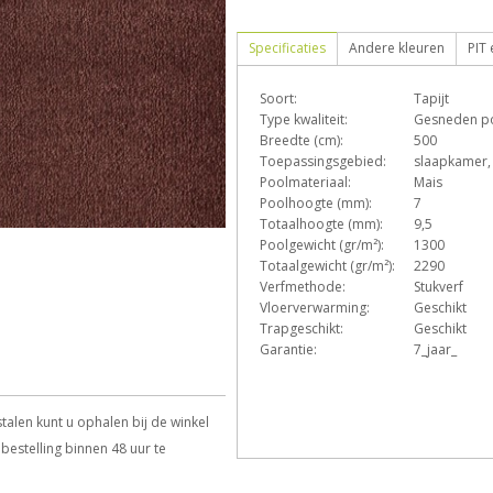
Specificaties
Andere kleuren
PIT
Soort:
Tapijt
D
e
Type kwaliteit:
Gesneden p
Breedte (cm):
500
Toepassingsgebied:
slaapkamer,
Poolmateriaal:
Mais
p
q
s
T
Poolhoogte (mm):
7
Totaalhoogte (mm):
9,5
Poolgewicht (gr/m²):
1300
Totaalgewicht (gr/m²):
2290
Verfmethode:
Stukverf
Vloerverwarming:
Geschikt
Trapgeschikt:
Geschikt
Garantie:
7_jaar_
talen kunt u ophalen bij de winkel
bestelling binnen 48 uur te