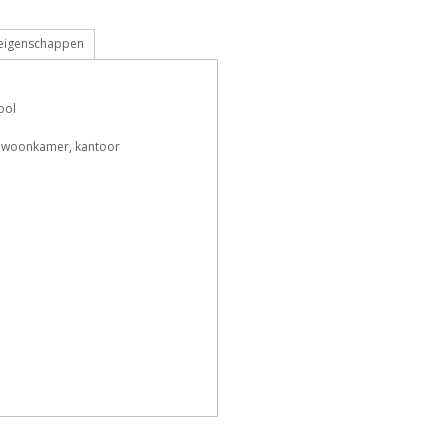
 eigenschappen
F
h
L
o
ool
 woonkamer, kantoor
Z