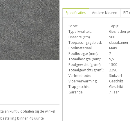
Specificaties
Andere kleuren
PIT
Soort:
Tapijt
D
e
Type kwaliteit:
Gesneden p
Breedte (cm):
500
Toepassingsgebied:
slaapkamer,
Poolmateriaal:
Mais
p
q
s
T
Poolhoogte (mm):
7
Totaalhoogte (mm):
9,5
Poolgewicht (gr/m²):
1300
Totaalgewicht (gr/m²):
2290
Verfmethode:
Stukverf
Vloerverwarming:
Geschikt
Trapgeschikt:
Geschikt
Garantie:
7_jaar
talen kunt u ophalen bij de winkel
bestelling binnen 48 uur te