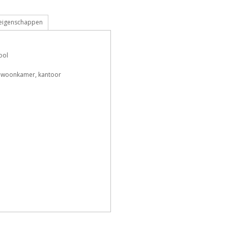
 eigenschappen
F
h
L
o
ool
 woonkamer, kantoor
Z