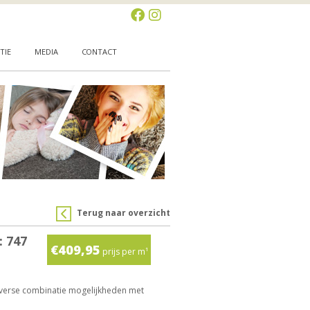
TIE
MEDIA
CONTACT
Terug naar overzicht
: 747
€409,95
prijs per m¹
iverse combinatie mogelijkheden met