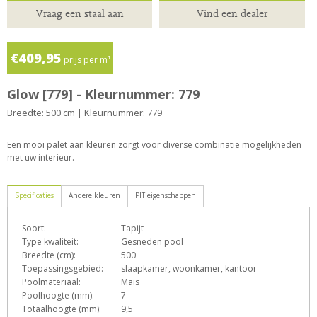
Vraag een staal aan
Vind een dealer
€409,95
prijs per m¹
Glow [779] - Kleurnummer: 779
Breedte: 500 cm | Kleurnummer: 779
Een mooi palet aan kleuren zorgt voor diverse combinatie mogelijkheden
met uw interieur.
Specificaties
Andere kleuren
PIT eigenschappen
Soort:
Tapijt
D
e
F
h
L
Type kwaliteit:
Gesneden pool
Breedte (cm):
500
Toepassingsgebied:
slaapkamer, woonkamer, kantoor
Poolmateriaal:
Mais
o
p
q
s
T
Z
Poolhoogte (mm):
7
Totaalhoogte (mm):
9,5