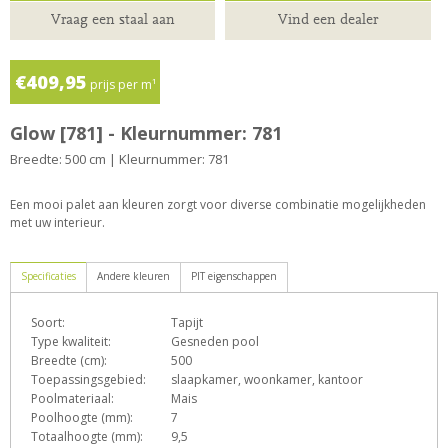
Vraag een staal aan
Vind een dealer
€409,95
prijs per m¹
Glow [781] - Kleurnummer: 781
Breedte: 500 cm | Kleurnummer: 781
Een mooi palet aan kleuren zorgt voor diverse combinatie mogelijkheden
met uw interieur.
Specificaties
Andere kleuren
PIT eigenschappen
Soort:
Tapijt
D
e
F
h
L
Type kwaliteit:
Gesneden pool
Breedte (cm):
500
Toepassingsgebied:
slaapkamer, woonkamer, kantoor
Poolmateriaal:
Mais
o
p
q
s
T
Z
Poolhoogte (mm):
7
Totaalhoogte (mm):
9,5