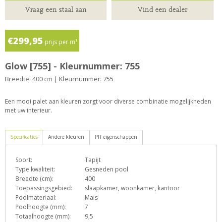
Vraag een staal aan
Vind een dealer
€299,95
prijs per m¹
Glow [755] - Kleurnummer: 755
Breedte: 400 cm | Kleurnummer: 755
Een mooi palet aan kleuren zorgt voor diverse combinatie mogelijkheden
met uw interieur.
Specificaties
Andere kleuren
PIT eigenschappen
Soort:
Tapijt
D
e
F
h
L
Type kwaliteit:
Gesneden pool
Breedte (cm):
400
Toepassingsgebied:
slaapkamer, woonkamer, kantoor
Poolmateriaal:
Mais
o
p
q
s
T
Z
Poolhoogte (mm):
7
Totaalhoogte (mm):
9,5