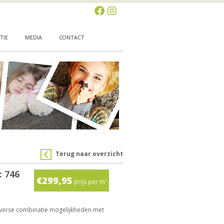
TIE
MEDIA
CONTACT
Terug naar overzicht
: 746
€299,95
prijs per m¹
iverse combinatie mogelijkheden met