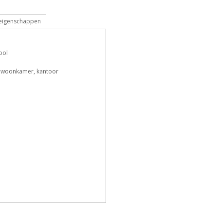
 eigenschappen
F
h
L
o
ool
 woonkamer, kantoor
Z