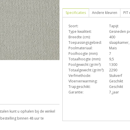
Specificaties
Andere kleuren
PIT
Soort:
Tapijt
D
e
Type kwaliteit:
Gesneden p
Breedte (cm):
400
Toepassingsgebied:
slaapkamer,
Poolmateriaal:
Mais
p
q
s
T
Poolhoogte (mm):
7
Totaalhoogte (mm):
9,5
Poolgewicht (gr/m²):
1300
Totaalgewicht (gr/m²):
2290
Verfmethode:
Stukverf
Vloerverwarming:
Geschikt
Trapgeschikt:
Geschikt
Garantie:
7_jaar
talen kunt u ophalen bij de winkel
bestelling binnen 48 uur te