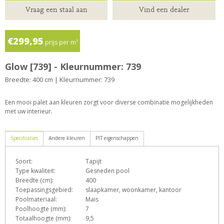
Vraag een staal aan
Vind een dealer
€299,95
prijs per m¹
Glow [739] - Kleurnummer: 739
Breedte: 400 cm | Kleurnummer: 739
Een mooi palet aan kleuren zorgt voor diverse combinatie mogelijkheden
met uw interieur.
Specificaties
Andere kleuren
PIT eigenschappen
Soort:
Tapijt
D
e
F
h
L
Type kwaliteit:
Gesneden pool
Breedte (cm):
400
Toepassingsgebied:
slaapkamer, woonkamer, kantoor
Poolmateriaal:
Mais
o
p
q
s
T
Z
Poolhoogte (mm):
7
Totaalhoogte (mm):
9,5