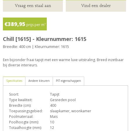
Vraag een staal aan
Vind een dealer
€389,95
prijs per m¹
Chill [1615] - Kleurnummer: 1615
Breedte: 400 cm | Kleurnummer: 1615
Een bijzonder fraai tapijt met een warme luxe uitstraling. Breed inzetbaar
bij diverse interieurs.
Specificaties
Andere kleuren
PIT eigenschappen
Soort:
Tapijt
D
e
F
h
o
Type kwaliteit:
Gesneden pool
Breedte (cm):
400
Toepassingsgebied:
slaapkamer, woonkamer
Poolmateriaal:
Mais
T
Z
Poolhoogte (mm):
10
Totaalhoogte (mm):
12