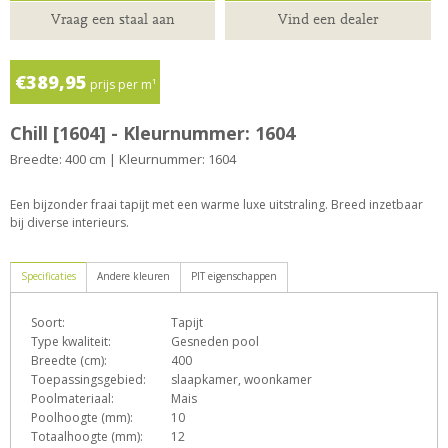
Vraag een staal aan
Vind een dealer
€389,95
prijs per m¹
Chill [1604] - Kleurnummer: 1604
Breedte: 400 cm | Kleurnummer: 1604
Een bijzonder fraai tapijt met een warme luxe uitstraling. Breed inzetbaar
bij diverse interieurs.
Specificaties
Andere kleuren
PIT eigenschappen
Soort:
Tapijt
D
e
F
h
o
Type kwaliteit:
Gesneden pool
Breedte (cm):
400
Toepassingsgebied:
slaapkamer, woonkamer
Poolmateriaal:
Mais
T
Z
Poolhoogte (mm):
10
Totaalhoogte (mm):
12