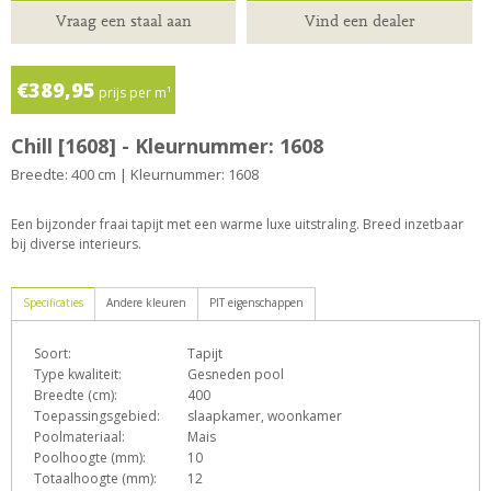
Vraag een staal aan
Vind een dealer
€389,95
prijs per m¹
Chill [1608] - Kleurnummer: 1608
Breedte: 400 cm | Kleurnummer: 1608
Een bijzonder fraai tapijt met een warme luxe uitstraling. Breed inzetbaar
bij diverse interieurs.
Specificaties
Andere kleuren
PIT eigenschappen
Soort:
Tapijt
D
e
F
h
o
Type kwaliteit:
Gesneden pool
Breedte (cm):
400
Toepassingsgebied:
slaapkamer, woonkamer
Poolmateriaal:
Mais
T
Z
Poolhoogte (mm):
10
Totaalhoogte (mm):
12