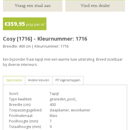
Vraag een staal aan
Vind een dealer
€359,95
prijs per m¹
Cosy [1716] - Kleurnummer: 1716
Breedte: 400 cm | Kleurnummer: 1716
Een bijzonder fraai tapijt met een warme luxe uitstraling. Breed inzetbaar
bij diverse interieurs.
Specificaties
Andere kleuren
PIT eigenschappen
Soort:
Tapijt
D
E
e
h
o
Type kwaliteit:
gesneden_pool_
Breedte (cm):
400
Toepassingsgebied:
slaapkamer, woonkamer
Poolmateriaal:
Mais
T
Z
Poolhoogte (mm):
7
Totaalhoogte (mm):
9