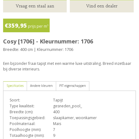
Vraag een staal aan
Vind een dealer
€359,95
prijs per m¹
Cosy [1706] - Kleurnummer: 1706
Breedte: 400 cm | Kleurnummer: 1706
Een bijzonder fraai tapijt met een warme luxe uitstraling. Breed inzetbaar
bij diverse interieurs.
Specificaties
Andere kleuren
PIT eigenschappen
Soort:
Tapijt
D
E
e
h
o
Type kwaliteit:
gesneden_pool_
Breedte (cm):
400
Toepassingsgebied:
slaapkamer, woonkamer
Poolmateriaal:
Mais
T
Z
Poolhoogte (mm):
7
Totaalhoogte (mm):
9