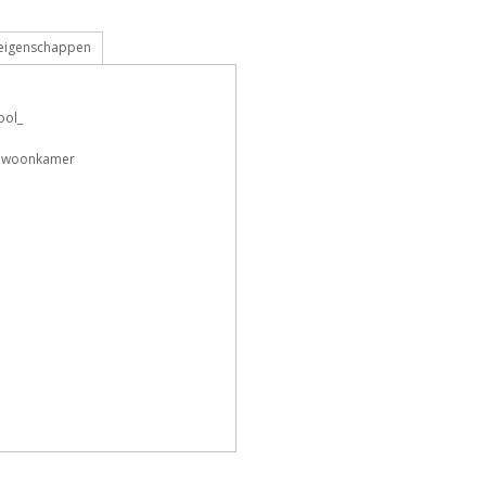
 eigenschappen
e
h
o
T
ool_
, woonkamer