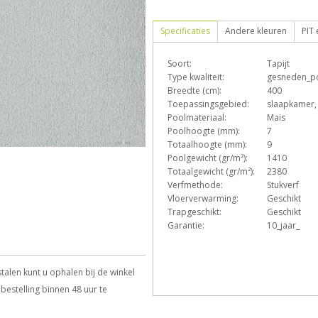
Specificaties
Andere kleuren
PIT
Soort:
Tapijt
D
E
Type kwaliteit:
gesneden_p
Breedte (cm):
400
Toepassingsgebied:
slaapkamer
Poolmateriaal:
Mais
Z
Poolhoogte (mm):
7
Totaalhoogte (mm):
9
Poolgewicht (gr/m²):
1410
Totaalgewicht (gr/m²):
2380
Verfmethode:
Stukverf
Vloerverwarming:
Geschikt
Trapgeschikt:
Geschikt
Garantie:
10_jaar_
talen kunt u ophalen bij de winkel
bestelling binnen 48 uur te