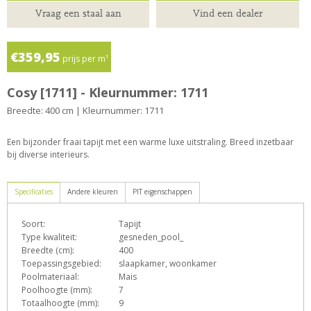
Vraag een staal aan
Vind een dealer
€359,95
prijs per m¹
Cosy [1711] - Kleurnummer: 1711
Breedte: 400 cm | Kleurnummer: 1711
Een bijzonder fraai tapijt met een warme luxe uitstraling. Breed inzetbaar
bij diverse interieurs.
Specificaties
Andere kleuren
PIT eigenschappen
Soort:
Tapijt
D
E
e
h
o
Type kwaliteit:
gesneden_pool_
Breedte (cm):
400
Toepassingsgebied:
slaapkamer, woonkamer
Poolmateriaal:
Mais
T
Z
Poolhoogte (mm):
7
Totaalhoogte (mm):
9