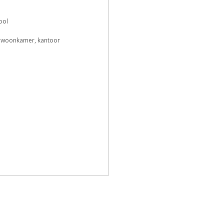
e
h
n
T
ool
 woonkamer, kantoor