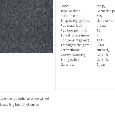
Soort:
tapijt_
D
E
Type kwaliteit:
Gesneden p
Breedte (cm):
500
Toepassingsgebied:
slaapkamer,
Poolmateriaal:
triexta
Z
Poolhoogte (mm):
10
Totaalhoogte (mm):
8
Poolgewicht (gr/m²):
1235
Totaalgewicht (gr/m²):
2200
Verfmethode:
stukverf_
Vloerverwarming:
Geschikt
Trapgeschikt:
Geschikt
Garantie:
5_jaar_
talen kunt u ophalen bij de winkel
bestelling binnen 48 uur te