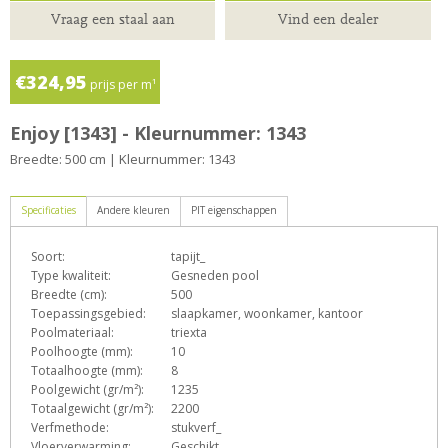
Vraag een staal aan
Vind een dealer
€324,95
prijs per m¹
Enjoy [1343] - Kleurnummer: 1343
Breedte: 500 cm | Kleurnummer: 1343
Specificaties
Andere kleuren
PIT eigenschappen
Soort:
tapijt_
D
E
e
h
n
Type kwaliteit:
Gesneden pool
Breedte (cm):
500
Toepassingsgebied:
slaapkamer, woonkamer, kantoor
Poolmateriaal:
triexta
T
Z
Poolhoogte (mm):
10
Totaalhoogte (mm):
8
Poolgewicht (gr/m²):
1235
Totaalgewicht (gr/m²):
2200
Verfmethode:
stukverf_
Vloerverwarming:
Geschikt