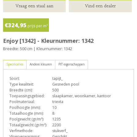
Vraag een staal aan
Vind een dealer
€324,95
prijs per m¹
Enjoy [1342] - Kleurnummer: 1342
Breedte: 500 cm | Kleurnummer: 1342
Specificaties
Andere kleuren
PIT eigenschappen
Soort:
tapijt_
D
E
e
h
n
Type kwaliteit:
Gesneden pool
Breedte (cm):
500
Toepassingsgebied:
slaapkamer, woonkamer, kantoor
Poolmateriaal:
triexta
T
Z
Poolhoogte (mm):
10
Totaalhoogte (mm):
8
Poolgewicht (gr/m²):
1235
Totaalgewicht (gr/m²):
2200
Verfmethode:
stukverf_
Vloerverwarming:
Geschikt