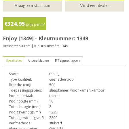
Vraag een staal aan
Vind een dealer
€324,95
prijs per m¹
Enjoy [1349] - Kleurnummer: 1349
Breedte: 500 cm | Kleurnummer: 1349
Specificaties
Andere kleuren
PIT eigenschappen
Soort:
tapijt_
D
E
e
h
n
Type kwaliteit:
Gesneden pool
Breedte (cm):
500
Toepassingsgebied:
slaapkamer, woonkamer, kantoor
Poolmateriaal:
triexta
T
Z
Poolhoogte (mm):
10
Totaalhoogte (mm):
8
Poolgewicht (gr/m²):
1235
Totaalgewicht (gr/m²):
2200
Verfmethode:
stukverf_
Vloerverwarming:
Geschikt