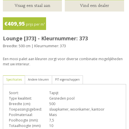
Vraag een staal aan
Vind een dealer
€409,95
prijs per m¹
Lounge [373] - Kleurnummer: 373
Breedte: 500 cm | Kleurnummer: 373
Een mooi palet aan kleuren zorgt voor diverse combinatie mogelijkheden
met uw interieur.
Specificaties
Andere kleuren
PIT eigenschappen
Soort:
Tapijt
D
e
G
h
L
Type kwaliteit:
Gesneden pool
Breedte (cm):
500
Toepassingsgebied:
slaapkamer, woonkamer, kantoor
Poolmateriaal:
Mais
o
p
q
s
T
Z
Poolhoogte (mm):
7,5
Totaalhoogte (mm):
10