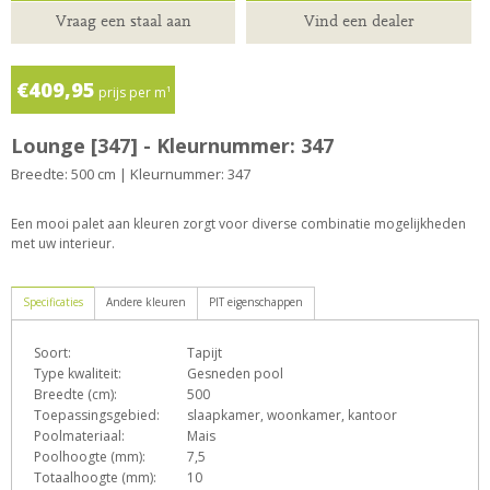
Vraag een staal aan
Vind een dealer
€409,95
prijs per m¹
Lounge [347] - Kleurnummer: 347
Breedte: 500 cm | Kleurnummer: 347
Een mooi palet aan kleuren zorgt voor diverse combinatie mogelijkheden
met uw interieur.
Specificaties
Andere kleuren
PIT eigenschappen
Soort:
Tapijt
D
e
G
h
L
Type kwaliteit:
Gesneden pool
Breedte (cm):
500
Toepassingsgebied:
slaapkamer, woonkamer, kantoor
Poolmateriaal:
Mais
o
p
q
s
T
Z
Poolhoogte (mm):
7,5
Totaalhoogte (mm):
10