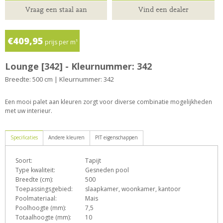
Vraag een staal aan
Vind een dealer
€409,95
prijs per m¹
Lounge [342] - Kleurnummer: 342
Breedte: 500 cm | Kleurnummer: 342
Een mooi palet aan kleuren zorgt voor diverse combinatie mogelijkheden
met uw interieur.
Specificaties
Andere kleuren
PIT eigenschappen
Soort:
Tapijt
D
e
G
h
L
Type kwaliteit:
Gesneden pool
Breedte (cm):
500
Toepassingsgebied:
slaapkamer, woonkamer, kantoor
Poolmateriaal:
Mais
o
p
q
s
T
Z
Poolhoogte (mm):
7,5
Totaalhoogte (mm):
10