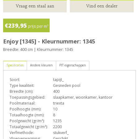
Vraag een staal aan
Vind een dealer
€239,95
prijs per m¹
Enjoy [1345] - Kleurnummer: 1345
Breedte: 400 cm | Kleurnummer: 1345
Specificaties
Andere kleuren
PIT eigenschappen
Soort:
tapijt_
D
E
e
h
n
Type kwaliteit:
Gesneden pool
Breedte (cm):
400
Toepassingsgebied:
slaapkamer, woonkamer, kantoor
Poolmateriaal:
triexta
T
Z
Poolhoogte (mm):
10
Totaalhoogte (mm):
8
Poolgewicht (gr/m²):
1235
Totaalgewicht (gr/m²):
2200
Verfmethode:
stukverf_
Vloerverwarming:
Geschikt