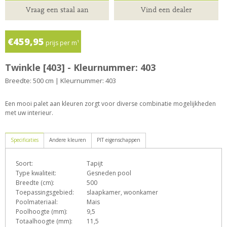
Vraag een staal aan
Vind een dealer
€459,95
prijs per m¹
Twinkle [403] - Kleurnummer: 403
Breedte: 500 cm | Kleurnummer: 403
Een mooi palet aan kleuren zorgt voor diverse combinatie mogelijkheden
met uw interieur.
Specificaties
Andere kleuren
PIT eigenschappen
Soort:
Tapijt
D
e
G
h
L
Type kwaliteit:
Gesneden pool
Breedte (cm):
500
Toepassingsgebied:
slaapkamer, woonkamer
Poolmateriaal:
Mais
o
X
Z
Poolhoogte (mm):
9,5
Totaalhoogte (mm):
11,5