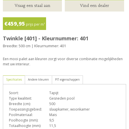
Vraag een staal aan
Vind een dealer
€459,95
prijs per m¹
Twinkle [401] - Kleurnummer: 401
Breedte: 500 cm | Kleurnummer: 401
Een mooi palet aan kleuren zorgt voor diverse combinatie mogelijkheden
met uw interieur.
Specificaties
Andere kleuren
PIT eigenschappen
Soort:
Tapijt
D
e
G
h
L
Type kwaliteit:
Gesneden pool
Breedte (cm):
500
Toepassingsgebied:
slaapkamer, woonkamer
Poolmateriaal:
Mais
o
X
Z
Poolhoogte (mm):
9,5
Totaalhoogte (mm):
11,5