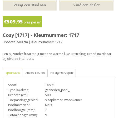
Vraag een staal aan
Vind een dealer
€509,95
prijs per m¹
Cosy [1717] - Kleurnummer: 1717
Breedte: 500 cm | Kleurnummer: 1717
Een bijzonder fraai tapijt met een warme luxe uitstraling. Breed inzetbaar
bij diverse interieurs.
Specificaties
Andere kleuren
PIT eigenschappen
Soort:
Tapijt
D
E
e
h
o
Type kwaliteit:
gesneden_pool_
Breedte (cm):
500
Toepassingsgebied:
slaapkamer, woonkamer
Poolmateriaal:
Mais
T
Z
Poolhoogte (mm):
7
Totaalhoogte (mm):
9