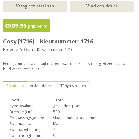
Vraag een staal aan
Vind een dealer
€509,95
prijs per m¹
Cosy [1716] - Kleurnummer: 1716
Breedte: 500 cm | Kleurnummer: 1716
Een bijzonder fraai tapijt met een warme luxe uitstraling. Breed inzetbaar
bij diverse interieurs.
Specificaties
Andere kleuren
PIT eigenschappen
Soort:
Tapijt
D
E
e
h
o
Type kwaliteit:
gesneden_pool_
Breedte (cm):
500
Toepassingsgebied:
slaapkamer, woonkamer
Poolmateriaal:
Mais
T
Z
Poolhoogte (mm):
7
Totaalhoogte (mm):
9