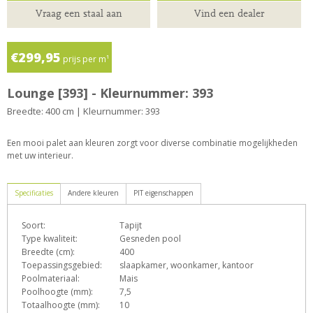
Vraag een staal aan
Vind een dealer
€299,95
prijs per m¹
Lounge [393] - Kleurnummer: 393
Breedte: 400 cm | Kleurnummer: 393
Een mooi palet aan kleuren zorgt voor diverse combinatie mogelijkheden
met uw interieur.
Specificaties
Andere kleuren
PIT eigenschappen
Soort:
Tapijt
D
e
G
h
L
Type kwaliteit:
Gesneden pool
Breedte (cm):
400
Toepassingsgebied:
slaapkamer, woonkamer, kantoor
Poolmateriaal:
Mais
o
p
q
s
T
Z
Poolhoogte (mm):
7,5
Totaalhoogte (mm):
10