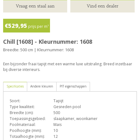
Vraag een staal aan
Vind een dealer
€529,95
prijs per m¹
Chill [1608] - Kleurnummer: 1608
Breedte: 500 cm | Kleurnummer: 1608
Een bijzonder fraai tapijt met een warme luxe uitstraling. Breed inzetbaar
bij diverse interieurs.
Specificaties
Andere kleuren
PIT eigenschappen
Soort:
Tapijt
D
e
F
h
o
Type kwaliteit:
Gesneden pool
Breedte (cm):
500
Toepassingsgebied:
slaapkamer, woonkamer
Poolmateriaal:
Mais
T
Z
Poolhoogte (mm):
10
Totaalhoogte (mm):
12