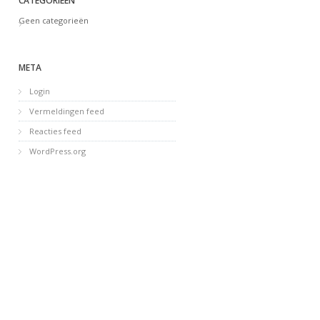
CATEGORIEËN
Geen categorieën
META
Login
Vermeldingen feed
Reacties feed
WordPress.org