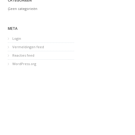
CATEGORIEËN
Geen categorieën
META
Login
Vermeldingen feed
Reacties feed
WordPress.org