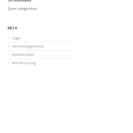
CATEGORIEËN
Geen categorieën
META
Login
Vermeldingen feed
Reacties feed
WordPress.org