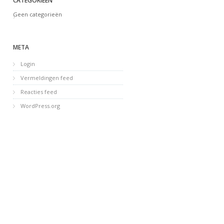
CATEGORIEËN
Geen categorieën
META
Login
Vermeldingen feed
Reacties feed
WordPress.org