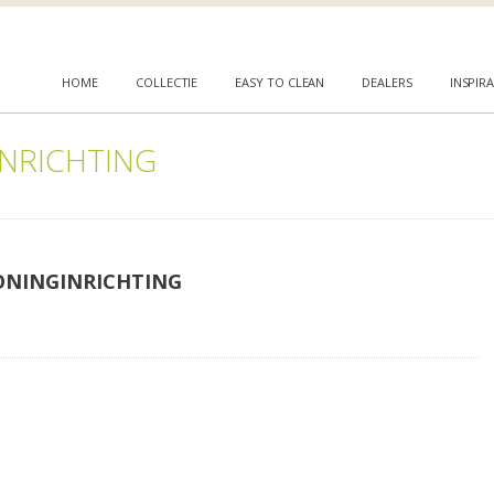
HOME
COLLECTIE
EASY TO CLEAN
DEALERS
INSPIRA
INRICHTING
ONINGINRICHTING