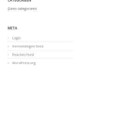
CATEGORIEËN
Geen categorieën
META
Login
Vermeldingen feed
Reacties feed
WordPress.org