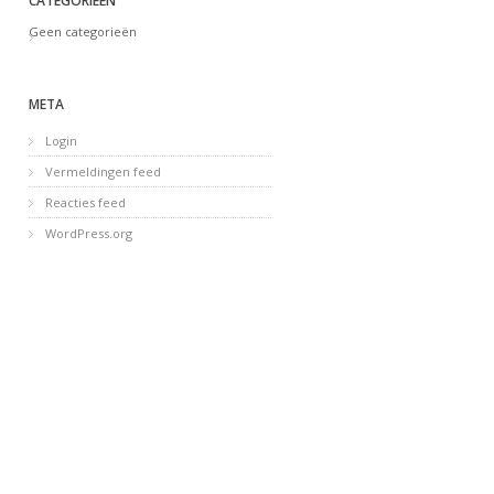
CATEGORIEËN
Geen categorieën
META
Login
Vermeldingen feed
Reacties feed
WordPress.org