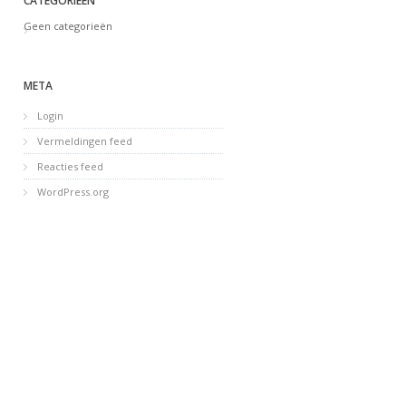
CATEGORIEËN
Geen categorieën
META
Login
Vermeldingen feed
Reacties feed
WordPress.org