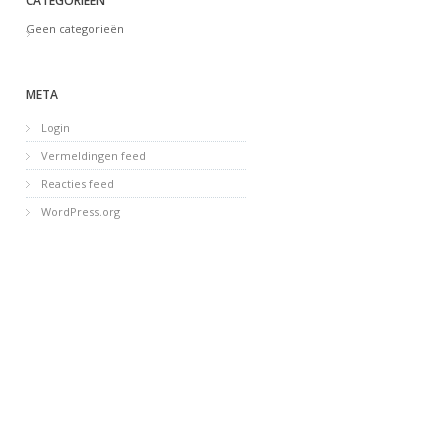
CATEGORIEËN
Geen categorieën
META
Login
Vermeldingen feed
Reacties feed
WordPress.org