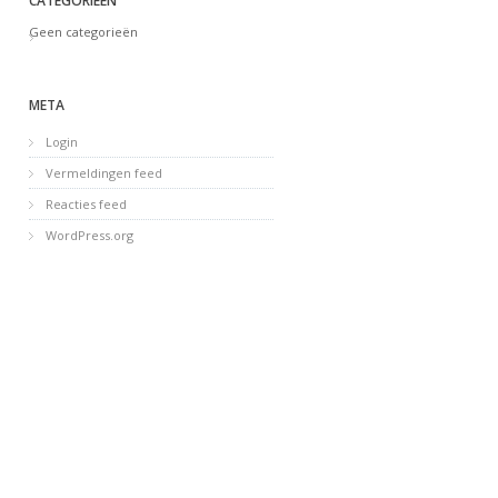
CATEGORIEËN
Geen categorieën
META
Login
Vermeldingen feed
Reacties feed
WordPress.org