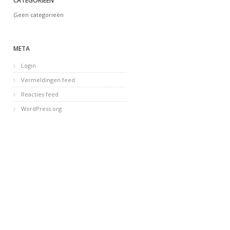
CATEGORIEËN
Geen categorieën
META
Login
Vermeldingen feed
Reacties feed
WordPress.org